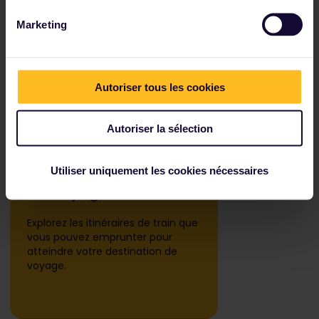
Erasmus+ ?
Marketing
Autoriser tous les cookies
Autoriser la sélection
1
Planifiez votre
Utiliser uniquement les cookies nécessaires
voyage
Explorez les itinéraires de train que
vous pouvez emprunter pour
atteindre votre destination de
voyage.