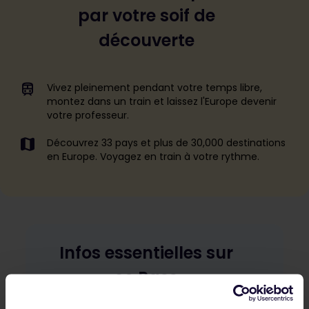
par votre soif de
découverte
Vivez pleinement pendant votre temps libre,
montez dans un train et laissez l'Europe devenir
votre professeur.
Découvrez 33 pays et plus de 30,000 destinations
en Europe. Voyagez en train à votre rythme.
Infos essentielles sur
ce Pass