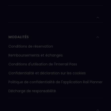
obligatoires sur la
plupart des trains à
grande vitesse et des
trains de nuit,
moyennant des frais
supplémentaires.
En
savoir plus
MODALITÉS
Les Pass 1re classe
sont valables dans les
Conditions de réservation
voitures de 1re et de
2e classe. Les pass 2e
Remboursements et échanges
classe ne sont
Conditions d'utilisation de l'Interrail Pass
valables qu'en wagon
2e classe.
Confidentialité et déclaration sur les cookies
Pour voyager avec un
Pass Jeunes, vous
Politique de confidentialité de l'application Rail Planner
devez avoir entre 12 et
Décharge de responsabilité
27 ans à la date de
début de votre
voyage.