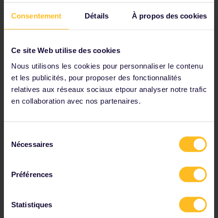
Le Pass Interrail Erasmus+ est un pass
Consentement
Détails
À propos des cookies
qui vous permet de voyager sur les
réseaux ferroviaires européens
participants à volonté, quel que soit le
jour de voyage. Le Pass peut comporter
Ce site Web utilise des cookies
4 ou 6 jours de voyage que vous devez
Nous utilisons les cookies pour personnaliser le contenu
utiliser dans les 6 mois.
et les publicités, pour proposer des fonctionnalités
Avec le Pass, vous pouvez voyager en
relatives aux réseaux sociaux etpour analyser notre trafic
toute flexibilité dans jusqu’à 33 pays
en collaboration avec nos partenaires.
d’Europe: réservez une place dans les
trains à grande vitesse et les trains de
nuit ou empruntez autant de trains
Sélection
régionaux que vous le souhaitez, en
Nécessaires
du
modifiant vos projets de voyage en
cours de route.
consentement
Préférences
Statistiques
Comment utiliser le Pass Interrail