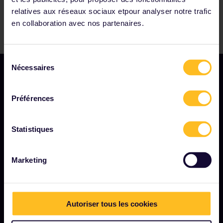
relatives aux réseaux sociaux etpour analyser notre trafic
en collaboration avec nos partenaires.
Sélection
Nécessaires
du
consentement
Préférences
Statistiques
MODALITÉS
Conditions de réservation
Marketing
Remboursements et échanges
Conditions d'utilisation de l'Interrail Pass
Autoriser tous les cookies
Confidentialité et déclaration sur les cookies