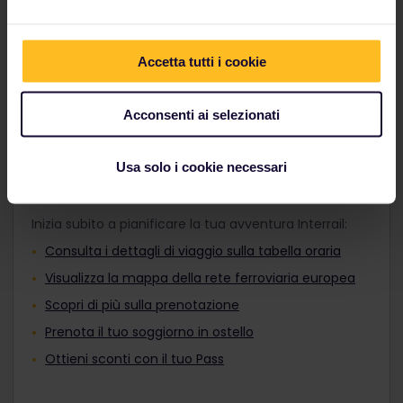
adatto ai tuoi programmi di viaggio e vai dove vuoi,
Adulti, Pass Giovani o Pass Senior prima
sia di giorno che di notte.
del pagamento. Non è possibile
aggiungerli al tuo ordine dopo l'acquisto.
Accetta tutti i cookie
Scopri i treni europei
I viaggiatori di età compresa tra i 12 e i 27
anni possono viaggiare con un Pass
Giovani.
Acconsenti ai selezionati
Usa solo i cookie necessari
Pianifica il viaggio
Inizia subito a pianificare la tua avventura Interrail:
Consulta i dettagli di viaggio sulla tabella oraria
Visualizza la mappa della rete ferroviaria europea
Scopri di più sulla prenotazione
Prenota il tuo soggiorno in ostello
Ottieni sconti con il tuo Pass