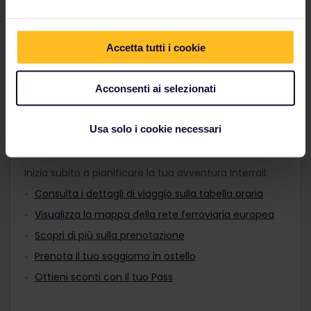
adatto ai tuoi programmi di viaggio e vai dove vuoi,
Adulti, Pass Giovani o Pass Senior prima
sia di giorno che di notte.
del pagamento. Non è possibile
aggiungerli al tuo ordine dopo l'acquisto.
Accetta tutti i cookie
Scopri i treni europei
I viaggiatori di età compresa tra i 12 e i 27
anni possono viaggiare con un Pass
Giovani.
Acconsenti ai selezionati
Usa solo i cookie necessari
Pianifica il viaggio
Inizia subito a pianificare la tua avventura Interrail:
Consulta i dettagli di viaggio sulla tabella oraria
Visualizza la mappa della rete ferroviaria europea
Scopri di più sulla prenotazione
Prenota il tuo soggiorno in ostello
Ottieni sconti con il tuo Pass