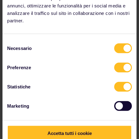
annunci, ottimizzare le funzionalità per i social media e
analizzare il traffico sul sito in collaborazione con i nostri
partner.
Pass Interrail Grecia
✔ Esplora la Grecia continentale in treno
Selezione
✔ Fino a 8 giorni di viaggio nell'arco di 1 mese
Necessario
del
✔ Treni illimitati ogni giorno di viaggio
✔ Sconti per viaggiatori inclusi
consenso
Preferenze
Prezzi da
The price is
Statistiche
Marketing
I nostri partner includono
Accetta tutti i cookie