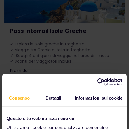
Pass Interrail Isole Greche
✔ Esplora le isole greche in traghetto
✔ Viaggia tra Grecia e Italia in traghetto
✔ Scegli 4 o 6 giorni di viaggio nell'arco di 1 mese
✔ Sconti per viaggiatori inclusi
Prezzi da
The price is
Consenso
Dettagli
Informazioni sui cookie
Questo sito web utilizza i cookie
Utilizziamo i cookie per personalizzare contenuti e