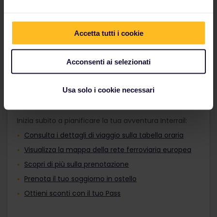
adatto ai tuoi programmi di viaggio e vai dove vuoi,
Adulti, Pass Giovani o Pass Senior prima
sia di giorno che di notte.
del pagamento. Non è possibile
aggiungerli al tuo ordine dopo l'acquisto.
Accetta tutti i cookie
Scopri i treni europei
I viaggiatori di età compresa tra i 12 e i 27
anni possono viaggiare con un Pass
Giovani.
Acconsenti ai selezionati
Usa solo i cookie necessari
Pianifica il viaggio
Inizia subito a pianificare la tua avventura Interrail:
Consulta i dettagli di viaggio sulla tabella oraria
Visualizza la mappa della rete ferroviaria europea
Scopri di più sulla prenotazione
Prenota il tuo soggiorno in ostello
Ottieni sconti con il tuo Pass