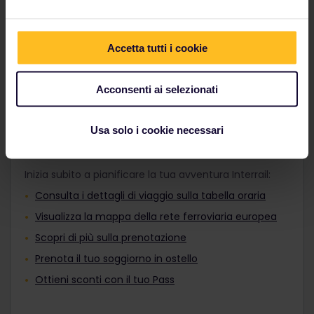
adatto ai tuoi programmi di viaggio e vai dove vuoi,
Adulti, Pass Giovani o Pass Senior prima
sia di giorno che di notte.
del pagamento. Non è possibile
aggiungerli al tuo ordine dopo l'acquisto.
Accetta tutti i cookie
Scopri i treni europei
I viaggiatori di età compresa tra i 12 e i 27
anni possono viaggiare con un Pass
Giovani.
Acconsenti ai selezionati
Usa solo i cookie necessari
Pianifica il viaggio
Inizia subito a pianificare la tua avventura Interrail:
Consulta i dettagli di viaggio sulla tabella oraria
Visualizza la mappa della rete ferroviaria europea
Scopri di più sulla prenotazione
Prenota il tuo soggiorno in ostello
Ottieni sconti con il tuo Pass