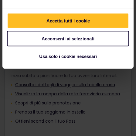
adatto ai tuoi programmi di viaggio e vai dove vuoi,
Adulti, Pass Giovani o Pass Senior prima
sia di giorno che di notte.
del pagamento. Non è possibile
aggiungerli al tuo ordine dopo l'acquisto.
Accetta tutti i cookie
Scopri i treni europei
I viaggiatori di età compresa tra i 12 e i 27
anni possono viaggiare con un Pass
Giovani.
Acconsenti ai selezionati
Usa solo i cookie necessari
Pianifica il viaggio
Inizia subito a pianificare la tua avventura Interrail:
Consulta i dettagli di viaggio sulla tabella oraria
Visualizza la mappa della rete ferroviaria europea
Scopri di più sulla prenotazione
Prenota il tuo soggiorno in ostello
Ottieni sconti con il tuo Pass