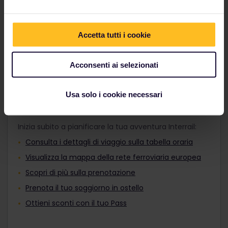
adatto ai tuoi programmi di viaggio e vai dove vuoi,
Adulti, Pass Giovani o Pass Senior prima
sia di giorno che di notte.
del pagamento. Non è possibile
aggiungerli al tuo ordine dopo l'acquisto.
Accetta tutti i cookie
Scopri i treni europei
I viaggiatori di età compresa tra i 12 e i 27
anni possono viaggiare con un Pass
Giovani.
Acconsenti ai selezionati
Usa solo i cookie necessari
Pianifica il viaggio
Inizia subito a pianificare la tua avventura Interrail:
Consulta i dettagli di viaggio sulla tabella oraria
Visualizza la mappa della rete ferroviaria europea
Scopri di più sulla prenotazione
Prenota il tuo soggiorno in ostello
Ottieni sconti con il tuo Pass