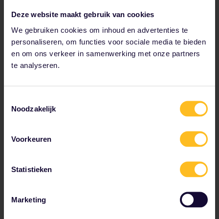
je binnen 6 maanden moet gebruiken.
Deze website maakt gebruik van cookies
Met de Pas kun je flexibel reizen in
We gebruiken cookies om inhoud en advertenties te
maximaal 33 Europese landen, een
personaliseren, om functies voor sociale media te bieden
zitplaats reserveren in
en om ons verkeer in samenwerking met onze partners
hogesnelheidstreinen en nachttreinen
of gewoon zoveel regionale treinen in-
te analyseren.
en uitstappen als je wilt en je plannen
onderweg aanpassen.
Toestemmingsselectie
Noodzakelijk
Hoe gebruik je de Interrail Pas
Voorkeuren
voor Erasmus+?
Statistieken
Marketing