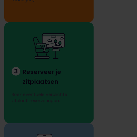
3
Reserveer je
zitplaatsen
Boek eventuele verplichte
zitplaatsreserveringen.