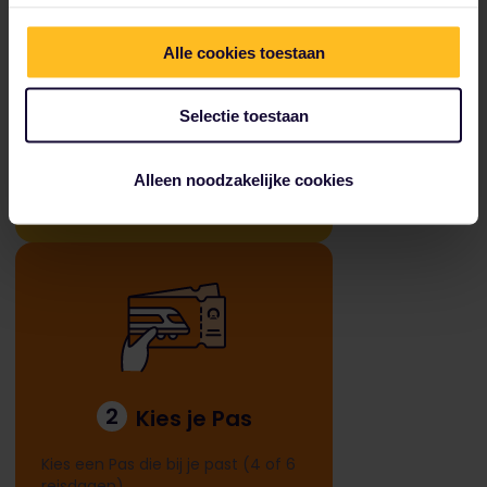
Alle cookies toestaan
1
Plan je route
Selectie toestaan
Ontdek met welke treinroutes je je
bestemming kunt bereiken.
Alleen noodzakelijke cookies
2
Kies je Pas
Kies een Pas die bij je past (4 of 6
reisdagen).