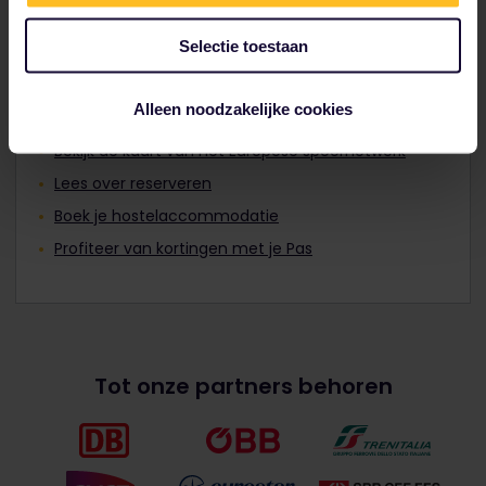
Plan je reis
Selectie toestaan
Start vandaag nog met het plannen van je Interrail
avontuur:
Alleen noodzakelijke cookies
Bekijk reisgegevens in de dienstregeling
Bekijk de kaart van het Europese spoornetwerk
Lees over reserveren
Boek je hostelaccommodatie
Profiteer van kortingen met je Pas
Tot onze partners behoren