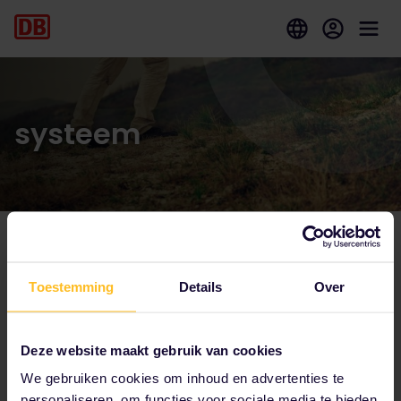
systeem
Tot onze partners behoren
Toestemming
Details
Over
Deze website maakt gebruik van cookies
We gebruiken cookies om inhoud en advertenties te
personaliseren, om functies voor sociale media te bieden