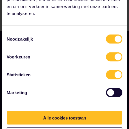
en om ons verkeer in samenwerking met onze partners
te analyseren.
Toestemmingsselectie
Noodzakelijk
Voorkeuren
Statistieken
ALGEMENE VOORWAARDEN
Boekingsvoorwaarden
Marketing
Terugbetalingen en omruilingen
Interrail Pass gebruiksvoorwaarden
Alle cookies toestaan
Privacy- en cookieverklaring