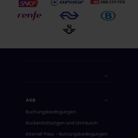
Fahrt ins Ausland und
eine Fahrt zurück in
dein Wohnsitzland.
Diese Fahrten können
an Reisetagen jeweils
zu einem beliebigen
Zeitpunkt deiner Reise
stattfinden.
Weitere
Infos
Der Interrail-Pass für
Erasmus+ ist an Bord
aller teilnehmenden
Zug- und
Fährunternehmen
sowie teilnehmenden
öffentlichen
AGB
Verkehrsmittel gültig.
Weitere Infos
Buchungsbedingungen
Bei den meisten
Rückerstattungen und Umtausch
Highspeed- und
Nachtzügen ist eine
Interrail-Pass - Nutzungsbedingungen