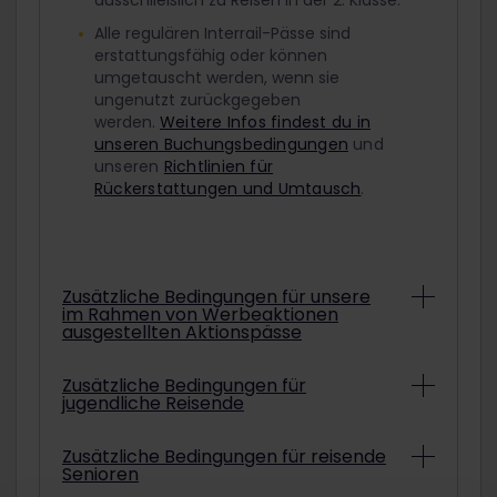
ausschließlich zu Reisen in der 2. Klasse.
Alle regulären Interrail-Pässe sind
erstattungsfähig oder können
umgetauscht werden, wenn sie
ungenutzt zurückgegeben
werden.
Weitere Infos findest du in
unseren Buchungsbedingungen
und
unseren
Richtlinien für
Rückerstattungen und Umtausch
.
Zusätzliche Bedingungen für unsere
im Rahmen von Werbeaktionen
ausgestellten Aktionspässe
Abhängig von den konkreten
Zusätzliche Bedingungen für
jugendliche Reisende
Bedingungen können Interrail-Pässe aus
Werbeaktionen unter Umständen nicht
erstattet oder umgetauscht werden.
Um mit einem ermäßigten Jugendpass
Zusätzliche Bedingungen für reisende
Informationen darüber, ob der gekaufte
Senioren
zu reisen, musst du am ausgewählten
Aktionspass erstattet oder umgetauscht
Startdatum deiner Reise mindestens