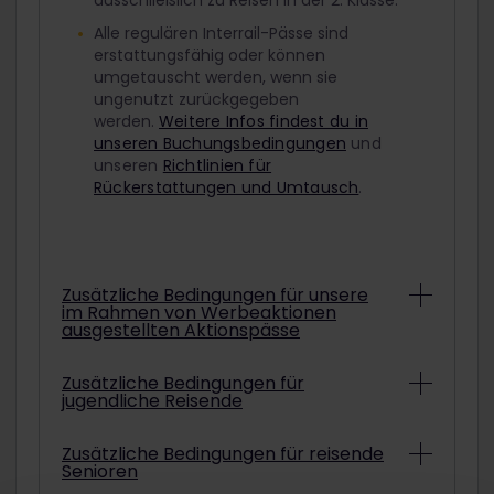
ausschließlich zu Reisen in der 2. Klasse.
Alle regulären Interrail-Pässe sind
erstattungsfähig oder können
umgetauscht werden, wenn sie
ungenutzt zurückgegeben
werden.
Weitere Infos findest du in
unseren Buchungsbedingungen
und
unseren
Richtlinien für
Rückerstattungen und Umtausch
.
Zusätzliche Bedingungen für unsere
im Rahmen von Werbeaktionen
ausgestellten Aktionspässe
Abhängig von den konkreten
Zusätzliche Bedingungen für
jugendliche Reisende
Bedingungen können Interrail-Pässe aus
Werbeaktionen unter Umständen nicht
erstattet oder umgetauscht werden.
Um mit einem ermäßigten Jugendpass
Zusätzliche Bedingungen für reisende
Informationen darüber, ob der gekaufte
Senioren
zu reisen, musst du am ausgewählten
Aktionspass erstattet oder umgetauscht
Startdatum deiner Reise mindestens