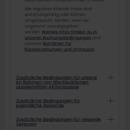
ausschließlich zu Reisen in der 2. Klasse.
Alle regulären Interrail-Pässe sind
erstattungsfähig oder können
umgetauscht werden, wenn sie
ungenutzt zurückgegeben
werden.
Weitere Infos findest du in
unseren Buchungsbedingungen
und
unseren
Richtlinien für
Rückerstattungen und Umtausch
.
Zusätzliche Bedingungen für unsere
im Rahmen von Werbeaktionen
ausgestellten Aktionspässe
Abhängig von den konkreten
Zusätzliche Bedingungen für
jugendliche Reisende
Bedingungen können Interrail-Pässe aus
Werbeaktionen unter Umständen nicht
erstattet oder umgetauscht werden.
Um mit einem ermäßigten Jugendpass
Zusätzliche Bedingungen für reisende
Informationen darüber, ob der gekaufte
Senioren
zu reisen, musst du am ausgewählten
Aktionspass erstattet oder umgetauscht
Startdatum deiner Reise mindestens