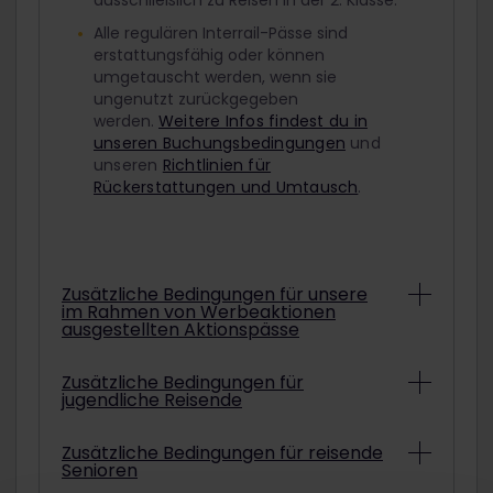
ausschließlich zu Reisen in der 2. Klasse.
Alle regulären Interrail-Pässe sind
erstattungsfähig oder können
umgetauscht werden, wenn sie
ungenutzt zurückgegeben
werden.
Weitere Infos findest du in
unseren Buchungsbedingungen
und
unseren
Richtlinien für
Rückerstattungen und Umtausch
.
Zusätzliche Bedingungen für unsere
im Rahmen von Werbeaktionen
ausgestellten Aktionspässe
Abhängig von den konkreten
Zusätzliche Bedingungen für
jugendliche Reisende
Bedingungen können Interrail-Pässe aus
Werbeaktionen unter Umständen nicht
erstattet oder umgetauscht werden.
Um mit einem ermäßigten Jugendpass
Zusätzliche Bedingungen für reisende
Informationen darüber, ob der gekaufte
Senioren
zu reisen, musst du am ausgewählten
Aktionspass erstattet oder umgetauscht
Startdatum deiner Reise mindestens