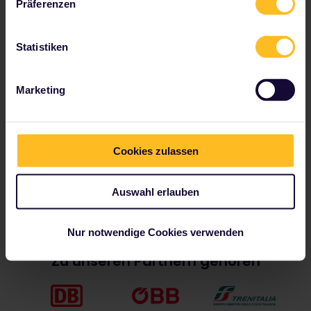
Präferenzen
Plane deine Reise
Statistiken
Beginnen Sie jetzt mit der Planung Ihres Interrail-
Abenteuers:
Reisedetails im Fahrplan überprüfen
Marketing
Karte des europäischen Streckennetzes anzeigen
Infos zu Reservierungen lesen
Cookies zulassen
Jugendherberge buchen
Ermäßigungen mit deinem Pass erhalten
Auswahl erlauben
Nur notwendige Cookies verwenden
Zu unseren Partnern gehören