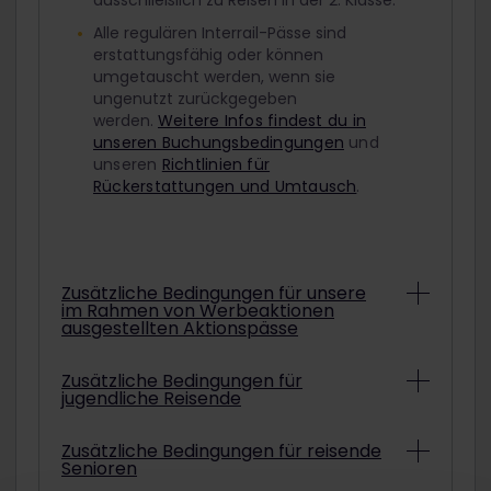
ausschließlich zu Reisen in der 2. Klasse.
Alle regulären Interrail-Pässe sind
erstattungsfähig oder können
umgetauscht werden, wenn sie
ungenutzt zurückgegeben
werden.
Weitere Infos findest du in
unseren Buchungsbedingungen
und
unseren
Richtlinien für
Rückerstattungen und Umtausch
.
Zusätzliche Bedingungen für unsere
im Rahmen von Werbeaktionen
ausgestellten Aktionspässe
Abhängig von den konkreten
Zusätzliche Bedingungen für
jugendliche Reisende
Bedingungen können Interrail-Pässe aus
Werbeaktionen unter Umständen nicht
erstattet oder umgetauscht werden.
Um mit einem ermäßigten Jugendpass
Zusätzliche Bedingungen für reisende
Informationen darüber, ob der gekaufte
Senioren
zu reisen, musst du am ausgewählten
Aktionspass erstattet oder umgetauscht
Startdatum deiner Reise mindestens