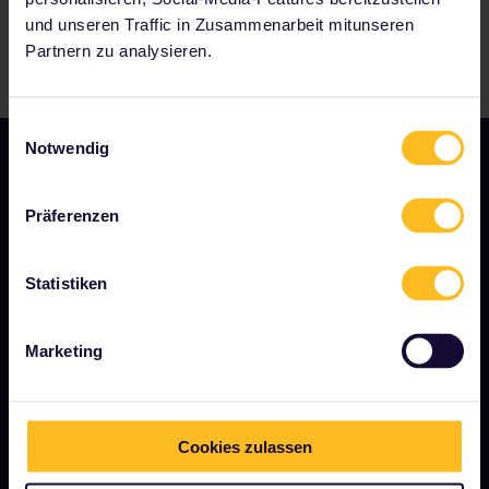
und unseren Traffic in Zusammenarbeit mitunseren
Partnern zu analysieren.
Einwilligungsauswahl
Notwendig
Präferenzen
Statistiken
AGB
Buchungsbedingungen
Marketing
Rückerstattungen und Umtausch
Interrail-Pass - Nutzungsbedingungen
Cookies zulassen
Cookie- &amp; Datenschutzerklärung