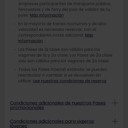
empresas participantes de transporte público,
ferroviarias y de ferry del país de validez de tu
pase.
Más información
En la mayoría de trenes nocturnos y de alta
velocidad es necesario reservar, con el
correspondiente coste adicional.
Más
información
Los Pases de 1a clase son válidos para los
vagones de 1a y 2a clase. Los Pases de 2a clase
solo son válidos para los vagones de 2a clase.
Todos los Pases Interrail estándar se pueden
reembolsar o cambiar si se devuelven sin
utilizar.
Lee nuestras condiciones de reserva
Condiciones adicionales de nuestros Pases
promocionales
Según las condiciones de la promoción, es
Condiciones adicionales para viajeros
posible que los Pases Interrail promocionales no
jóvenes