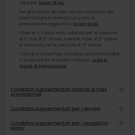
dal pass.
Scopri di più
Per gran parte dei treni ad alta velocità e dei
treni notturni è richiesto un costo di
prenotazione aggiuntivo.
Scopri di più
I Pass di 1ª classe sono validi sia per le carrozze
di 1ª che di 2ª classe, mentre i Pass di 2ª classe
lo sono solo per le carrozze di 2ª classe.
Tutti gli Interrail Pass standard sono rimborsabili
o sostituibili se restituiti inutilizzati.
Leggi le
regole di prenotazione
Condizioni supplementari relative ai Pass
promozionali
A seconda delle condizioni della promozione, i
Condizioni supplementari per i giovani
Pass Interrail promozionali potrebbero non essere
rimborsabili né sostituibili. Per verificare se un
Per viaggiare con un pass Giovani scontato, è
pass promozionale acquistato è rimborsabile o
Condizioni supplementari per i viaggiatori
necessario avere un'età compresa tra 12 e 27
senior
sostituibile, fai riferimento alla fattura.
Maggiori
anni alla data di inizio della validità dell'Interrail
informazioni
.